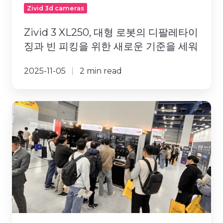
레
Zivid 3d cameras
타
이
Zivid 3 XL250, 대형 로봇의 디팔레타이
징
징과 빈 피킹을 위한 새로운 기준을 세워
과
빈
2025-11-05
2 min read
피
킹
을
지
위
비
한
드,
새
AW2025
로
에
운
서
기
Zivid
준
2+
을
R
세
시
워