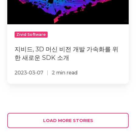
비
전
개
발
가
Zivid Software
속
화
지비드, 3D 머신 비전 개발 가속화를 위
를
한 새로운 SDK 소개
위
한
2023-03-07
2 min read
새
로
운
SDK
소
개
LOAD MORE STORIES