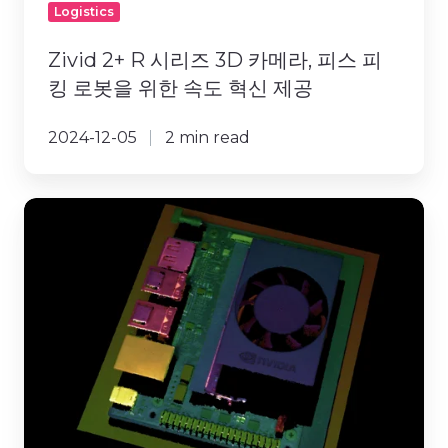
피
Logistics
스
피
Zivid 2+ R 시리즈 3D 카메라, 피스 피
킹
킹 로봇을 위한 속도 혁신 제공
로
봇
2024-12-05
2 min read
을
위
한
지
속
비
도
드,
혁
NVIDIA
신
Jetson
제
Orin
공
지
원
을
통