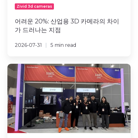
운
Zivid 3d cameras
20%:
어려운 20%: 산업용 3D 카메라의 차이
산
업
가 드러나는 지점
용
3D
2026-07-31
5 min read
카
메
라
AW2026
의
리
차
뷰:
이
Physical
가
AI
드
시
러
대
나
를
는
여
지
는