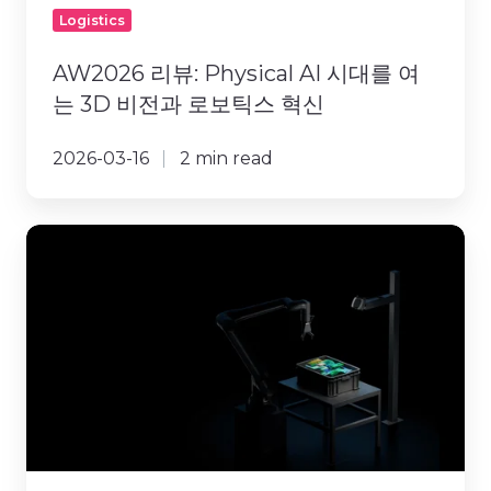
점
3D
Logistics
비
전
AW2026 리뷰: Physical AI 시대를 여
과
는 3D 비전과 로보틱스 혁신
로
보
2026-03-16
2 min read
틱
스
혁
Zivid
신
3
XL250,
대
형
로
봇
의
디
팔