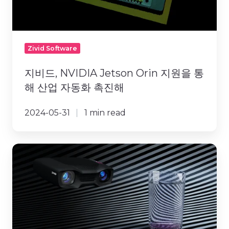
해
산
업
자
Zivid Software
동
화
지비드, NVIDIA Jetson Orin 지원을 통
촉
해 산업 자동화 촉진해
진
해
2024-05-31
1 min read
지
비
드,
투
명
한
물