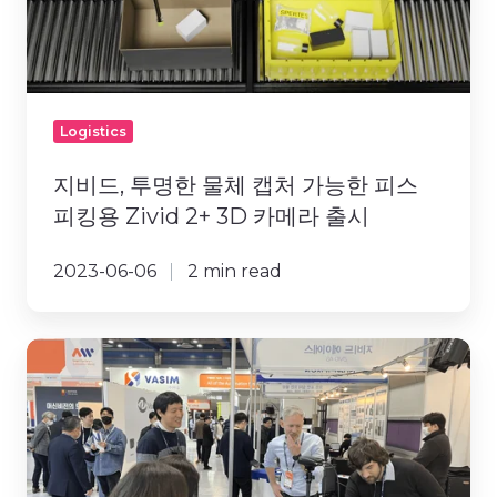
체
캡
처
가
능
Logistics
한
피
지비드, 투명한 물체 캡처 가능한 피스
스
피킹용 Zivid 2+ 3D 카메라 출시
피
킹
2023-06-06
2 min read
용
Zivid
2+
[SFAW
3D
2023]
카
지
메
비
라
드
출
3D
시