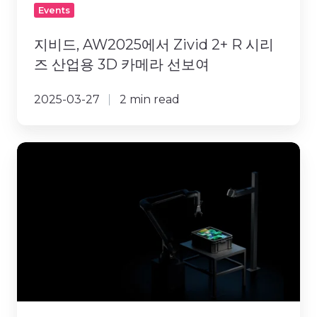
리
Events
즈
산
지비드, AW2025에서 Zivid 2+ R 시리
업
즈 산업용 3D 카메라 선보여
용
3D
2025-03-27
2 min read
카
메
라
Zivid
선
2+
보
R
여
시
리
즈
3D
카
메
라,