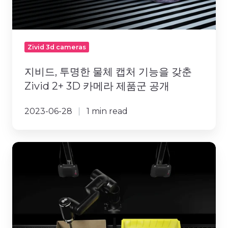
체
캡
처
기
Zivid 3d cameras
능
을
지비드, 투명한 물체 캡처 기능을 갖춘
갖
Zivid 2+ 3D 카메라 제품군 공개
춘
Zivid
2023-06-28
1 min read
2+
3D
카
지
메
비
라
드,
제
투
품
명
군
한
공
물
개