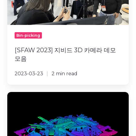
카
메
라
데
모
Bin-picking
모
음
[SFAW 2023] 지비드 3D 카메라 데모
모음
2023-03-23
2 min read
지
비
드,
3D
머
신